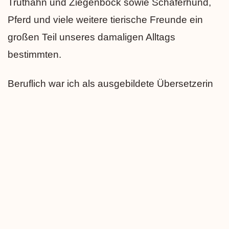
Truthahn und Ziegenbock sowie Schäferhund,
Pferd und viele weitere tierische Freunde ein
großen Teil unseres damaligen Alltags
bestimmten.
Beruflich war ich als ausgebildete Übersetzerin
unter anderem als Personal Assistant bei einer
großen Rückversicherung, Bank und
Unternehmensberatung tätig.
Nach einigen Jahren Fernbeziehung, bin ich
2008 der Liebe wegen nach Köln gezogen.
Nach der Geburt unserer Tochter im Jahr 2011
war ich leidenschaftlich Mutter und Hausfrau und